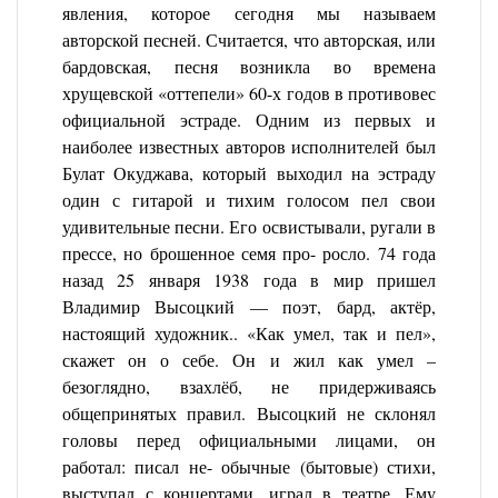
явления, которое сегодня мы называем
авторской песней. Считается, что авторская, или
бардовская, песня возникла во времена
хрущевской «оттепели» 60-х годов в противовес
официальной эстраде. Одним из первых и
наиболее известных авторов исполнителей был
Булат Окуджава, который выходил на эстраду
один с гитарой и тихим голосом пел свои
удивительные песни. Его освистывали, ругали в
прессе, но брошенное семя про- росло. 74 года
назад 25 января 1938 года в мир пришел
Владимир Высоцкий — поэт, бард, актёр,
настоящий художник.. «Как умел, так и пел»,
скажет он о себе. Он и жил как умел –
безоглядно, взахлёб, не придерживаясь
общепринятых правил. Высоцкий не склонял
головы перед официальными лицами, он
работал: писал не- обычные (бытовые) стихи,
выступал с концертами, играл в театре.
Ему