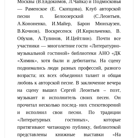
Москвы (В.Евдокимов, Л.Чайка) и Подмосковья
— Раменское (Е. Скопцова), Клуб авторской
песни п. Белоозерский (С.Леонтьев,
А.Кононенко, И.Майер, Барон Мюнхаузен,
В.Кочнов), Воскресенск (И.Кирильченко, В.
Обухов, А.Тулинов, И.Цейтлин). Почти все
участники — многолетние гости «Литературно-
музыкальной гостиной» библиотеки АНО «ДК
«Химик», хотя были и дебютанты. На сцену
поднимались люди разных профессий, разного
возраста; их всех объединил талант и общая
любовь к авторской песне. В заключение вечера
на сцену вышел Сергей Леонтьев – поэт,
музыкант и исполнитель своих песен. Он
прочитал несколько послед- них стихотворений
и исполнил свои песни. По традиции
«Литературных гостиных», которые
притягивают читающую публику, библиотекой
представлены книжные выставки «На