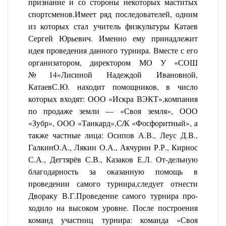
признание и со стороны некоторых маститых
спортсменов.Имеет ряд последователей, одним
из которых стал учитель физкультуры Катаев
Сергей Юрьевич. Именно ему принадлежит
идея проведения данного турнира. Вместе с его
организатором, директором МО У «СОШ
№14»Лисиной Надеждой Ивановной,
КатаевС.Ю. находит помощников, в число
которых входят: ООО «Искра ВЭКТ»,компания
по продаже земли — «Своя земля», ООО
«Зубр», ООО «Танкард»,С/К «Фосфоритный», а
также частные лица: Осипов А.В., Леус Д.В.,
ГалкинО.А., Лякин О.А., Акчурин Р.Р., Кирнос
С.А., Дегтярёв С.В., Казаков Е.Л. От-дельную
благодарность за оказанную помощь в
проведении самого турнира,следует отнести
Двораку В.Г.Проведение самого турнира про-
ходило на высоком уровне. После построения
команд участниц турнира: команда «Своя