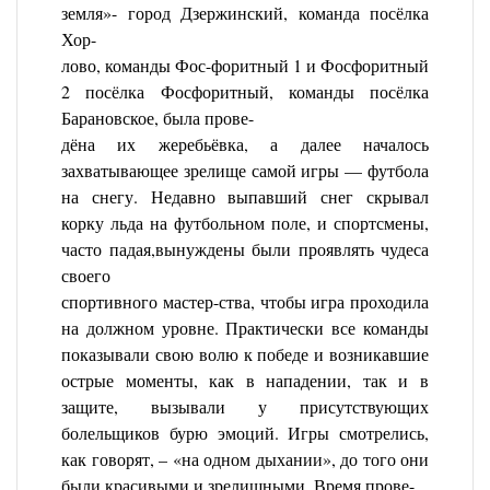
земля»- город Дзержинский, команда посёлка
Хор-
лово, команды Фос-форитный 1 и Фосфоритный
2 посёлка Фосфоритный, команды посёлка
Барановское, была прове-
дёна их жеребьёвка, а далее началось
захватывающее зрелище самой игры — футбола
на снегу. Недавно выпавший снег скрывал
корку льда на футбольном поле, и спортсмены,
часто падая,вынуждены были проявлять чудеса
своего
спортивного мастер-ства, чтобы игра проходила
на должном уровне. Практически все команды
показывали свою волю к победе и возникавшие
острые моменты, как в нападении, так и в
защите, вызывали у присутствующих
болельщиков бурю эмоций. Игры смотрелись,
как говорят, – «на одном дыхании», до того они
были красивыми и зрелищными. Время прове-