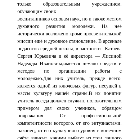
только образовательным учреждением,
обучающим своих
воспитанников основам наук, но и также местом
духовного развития молодёжи. На неё
исторически возложено кроме просветительской
миссии ещё и духовное становление. В арсенале
педагогов средней школы, в частности– Катаева
Сергея Юрьевича и её директора — Лисиной
Надежды Ивановны,имеется немало средств и
методов по организации работы с
молодёжью.
Для них учитель, прежде всего,
является одной из ключевых фигур, несущей в
массы культуру нашей страны.В их понятии
учитель всегда должен служить положительным
примером для своих учеников, образцом
подражания. От профессиональной
компетентности которого, от его энтузиастами,
наконец, от его культурного уровня в конечном
счёте зависит, какими выйдут из стен данного