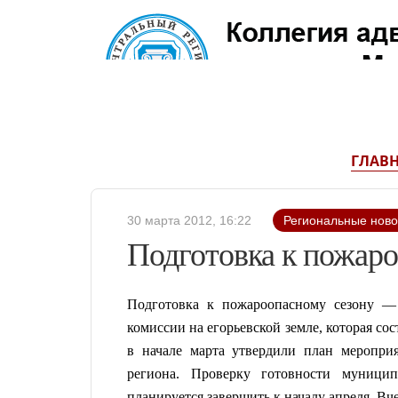
ГЛАВ
30 марта 2012, 16:22
Региональные ново
Подготовка к пожар
Подготовка к пожароопасному сезону — 
комиссии
на егорьевской земле, которая сос
в начале марта
утвердили план меропри
региона. Проверку готовности муниц
планируется завершить к началу апреля. Вч