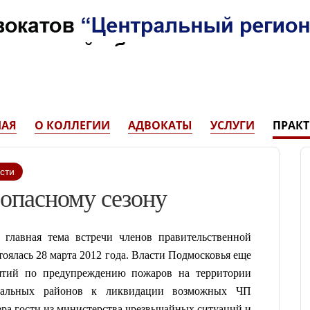
НАЯ
О КОЛЛЕГИИ
АДВОКАТЫ
УСЛУГИ
ПРАК
сти
оопасному сезону
главная тема встречи членов правительственной
тоялась 28 марта 2012 года.
Власти Подмосковья е
ще
ятий по предупреждению пожаров на территории
ипальных районов к ликвидации возможных ЧП
ера гости из министерства чрезвычайных ситуаций и